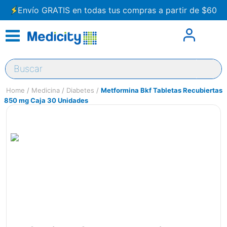
Envío GRATIS en todas tus compras a partir de $60
Buscar
Medicina
Diabetes
Metformina Bkf Tabletas Recubiertas
850 mg Caja 30 Unidades