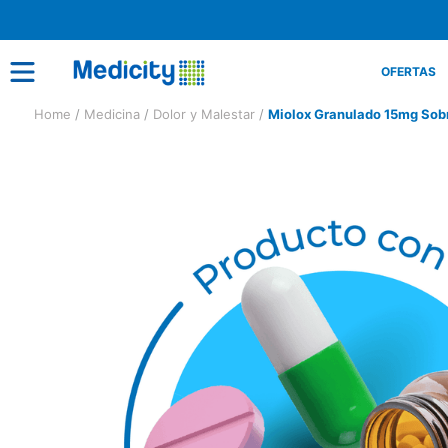
OFERTAS
Medicina
Dolor y Malestar
Miolox Granulado 15mg Sobr