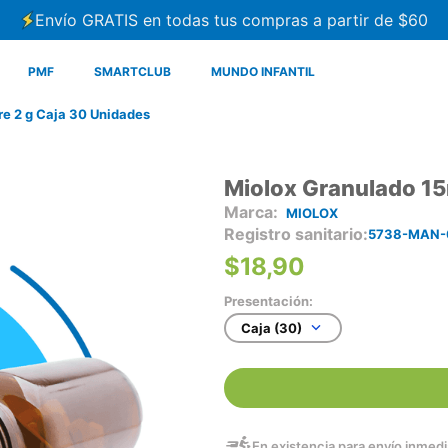
Envío GRATIS en todas tus compras a partir de $60
PMF
SMARTCLUB
MUNDO INFANTIL
e 2 g Caja 30 Unidades
Miolox Granulado 15
MIOLOX
Registro sanitario
5738-MAN-
$
18
,
90
Presentación:
Caja (30)
En existencia para envío inmedia