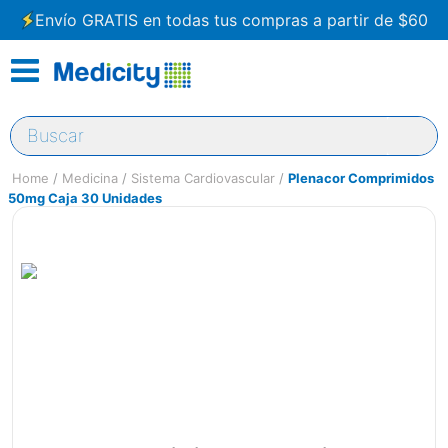
Envío GRATIS en todas tus compras a partir de $60
Buscar
Medicina
Sistema Cardiovascular
Plenacor Comprimidos
50mg Caja 30 Unidades