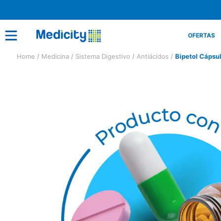
OFERTAS
Medicina
Sistema Digestivo
Antiácidos
Bipetol Cápsu