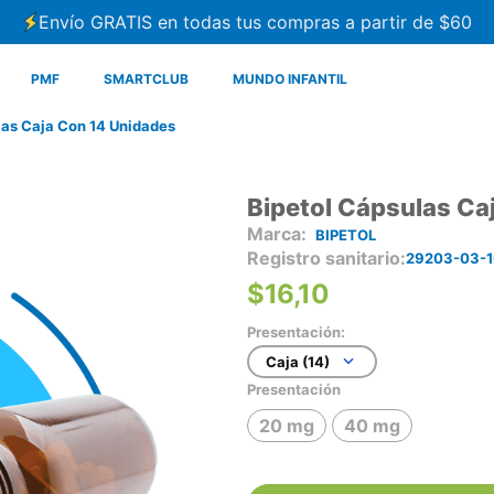
Envío GRATIS en todas tus compras a partir de $60
PMF
SMARTCLUB
MUNDO INFANTIL
las Caja Con 14 Unidades
Bipetol Cápsulas Ca
BIPETOL
Registro sanitario
29203-03-1
$
16
,
10
Presentación:
Caja (14)
Presentación
20 mg
40 mg