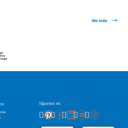
Ver más
Síguenos en:
os:
enta
s