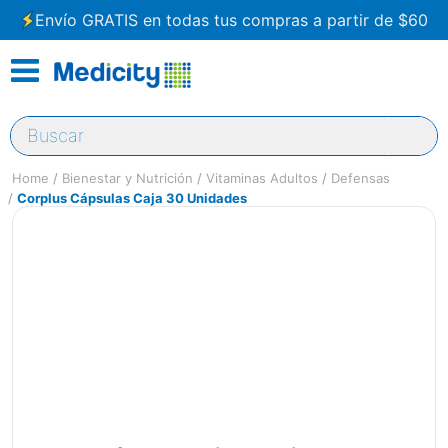
Envío GRATIS en todas tus compras a partir de $60
Buscar
Bienestar y Nutrición
Vitaminas Adultos
Defensas
Corplus Cápsulas Caja 30 Unidades