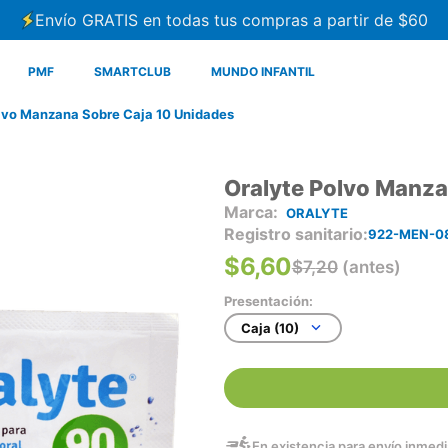
Envío GRATIS en todas tus compras a partir de $60
PMF
SMARTCLUB
MUNDO INFANTIL
lvo Manzana Sobre Caja 10 Unidades
Oralyte Polvo Manza
ORALYTE
Registro sanitario
922-MEN-0
$
6
,
60
$
7
,
20
(antes)
Presentación:
Caja (10)
En existencia para envío inmedia