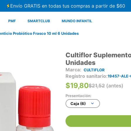
Envío GRATIS en todas tus compras a partir de $60
PMF
SMARTCLUB
MUNDO INFANTIL
nticio Probiótico Frasco 10 ml 6 Unidades
Cultiflor Suplemento
Unidades
CULTIFLOR
Registro sanitario
19457-ALE-
$
19
,
80
$
21
,
52
(antes)
Presentación:
Caja (6)