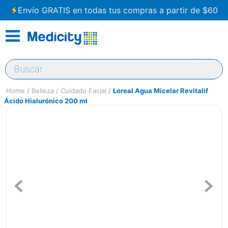
Envío GRATIS en todas tus compras a partir de $60
Buscar
Belleza
Cuidado Facial
Loreal Agua Micelar Revitalif
Ácido Hialurónico 200 ml