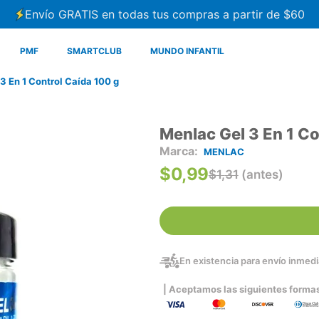
Envío GRATIS en todas tus compras a partir de $60
PMF
SMARTCLUB
MUNDO INFANTIL
3 En 1 Control Caída 100 g
Menlac Gel 3 En 1 Co
MENLAC
$
0
,
99
$
1
,
31
(antes)
En existencia para envío inmedia
| Aceptamos las siguientes forma