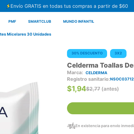
Envío GRATIS en todas tus compras a partir de $60
PMF
SMARTCLUB
MUNDO INFANTIL
tes Micelares 30 Unidades
30% DESCUENTO
3X2
Celderma Toallas De
CELDERMA
Registro sanitario
NSOC03712
$
1
,
94
$
2
,
77
(antes)
En existencia para envío inmedia