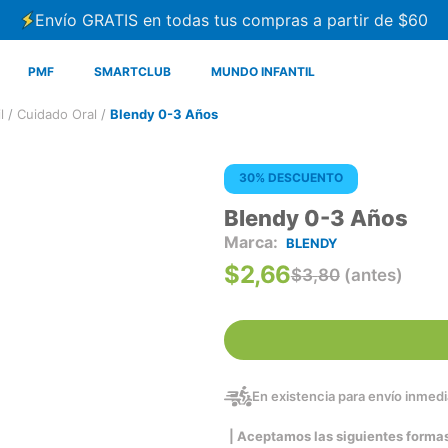
Envío GRATIS en todas tus compras a partir de $60
PMF
SMARTCLUB
MUNDO INFANTIL
l
Cuidado Oral
Blendy 0-3 Años
30% DESCUENTO
Blendy 0-3 Años
BLENDY
$
2
,
66
$
3
,
80
(antes)
En existencia para envío inmedia
| Aceptamos las siguientes forma