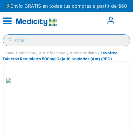
Envío GRATIS en todas tus compras a partir de $60
Buscar
Medicina
Antiinfeccioso y Antibacteriano
Levofree
Tabletas Recubierto 500mg Caja 10 Unidades (Ant) (REC)