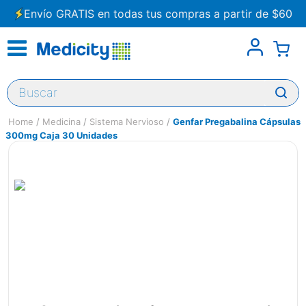
Envío GRATIS en todas tus compras a partir de $60
Buscar
Medicina
Sistema Nervioso
Genfar Pregabalina Cápsulas
300mg Caja 30 Unidades