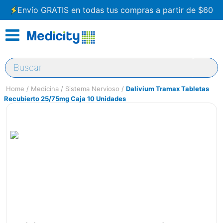
Envío GRATIS en todas tus compras a partir de $60
Buscar
Medicina
Sistema Nervioso
Dalivium Tramax Tabletas
Recubierto 25/75mg Caja 10 Unidades