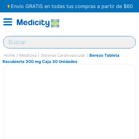
Envío GRATIS en todas tus compras a partir de $60
Buscar
Medicina
Sistema Cardiovascular
Berezo Tableta
Recubierta 300 mg Caja 30 Unidades