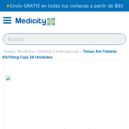
Envío GRATIS en todas tus compras a partir de $60
Buscar
Medicina
Sistema Cardiovascular
Telsar Am Tableta
80/10mg Caja 28 Unidades