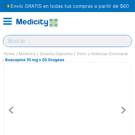
Envío GRATIS en todas tus compras a partir de $60
Buscar
Medicina
Sistema Digestivo
Dolor y Malestar Estomacal
Buscapina 10 mg x 20 Grageas