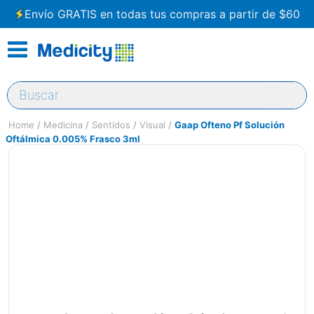
Envío GRATIS en todas tus compras a partir de $60
Buscar
Medicina
Sentidos
Visual
Gaap Ofteno Pf Solución
Oftálmica 0.005% Frasco 3ml