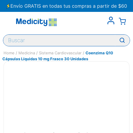
Envío GRATIS en todas tus compras a partir de $60
Buscar
Medicina
Sistema Cardiovascular
Coenzima Q10
Cápsulas Líquidas 10 mg Frasco 30 Unidades