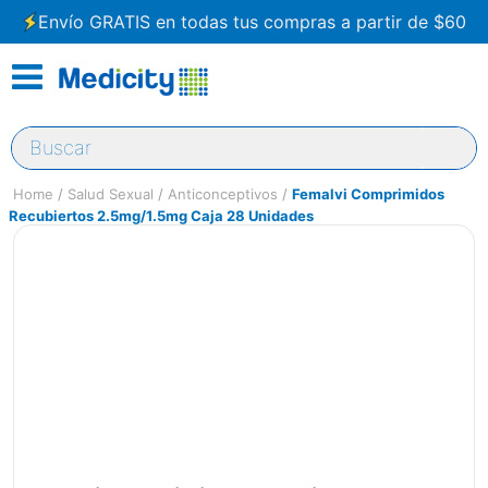
Envío GRATIS en todas tus compras a partir de $60
Buscar
Salud Sexual
Anticonceptivos
Femalvi Comprimidos
Recubiertos 2.5mg/1.5mg Caja 28 Unidades