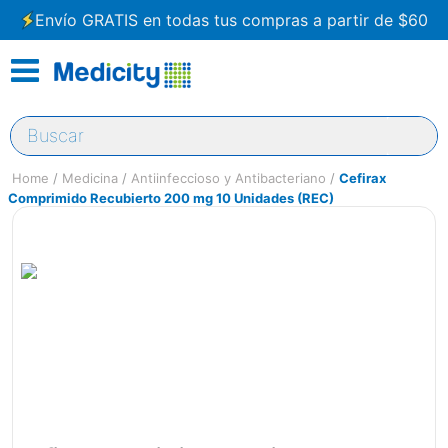
Envío GRATIS en todas tus compras a partir de $60
Buscar
Medicina
Antiinfeccioso y Antibacteriano
Cefirax
Comprimido Recubierto 200 mg 10 Unidades (REC)