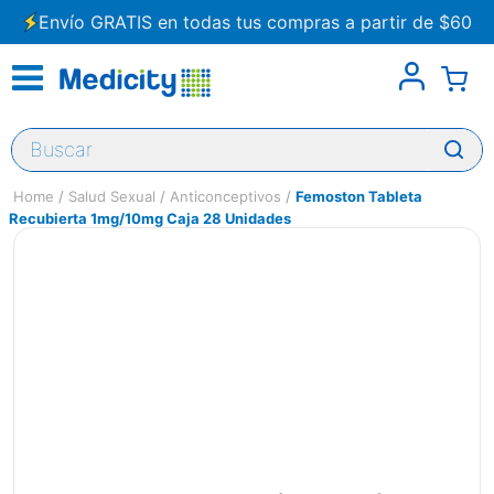
Envío GRATIS en todas tus compras a partir de $60
Buscar
Salud Sexual
Anticonceptivos
Femoston Tableta
Recubierta 1mg/10mg Caja 28 Unidades