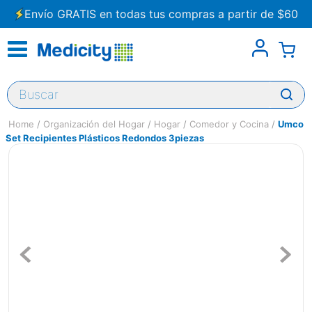
Envío GRATIS en todas tus compras a partir de $60
Buscar
Organización del Hogar
Hogar
Comedor y Cocina
Umco
Set Recipientes Plásticos Redondos 3piezas