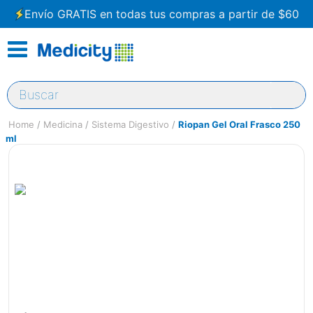
Envío GRATIS en todas tus compras a partir de $60
Buscar
Medicina
Sistema Digestivo
Riopan Gel Oral Frasco 250
ml