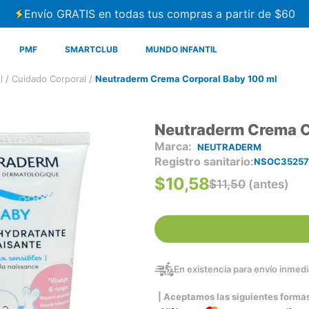
Envío GRATIS en todas tus compras a partir de $60
PMF
SMARTCLUB
MUNDO INFANTIL
l
Cuidado Corporal
Neutraderm Crema Corporal Baby 100 ml
Neutraderm Crema C
NEUTRADERM
Registro sanitario
NSOC35257
$
10
,
58
$
11
,
50
(antes)
En existencia para envío inmedia
| Aceptamos las siguientes forma