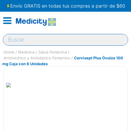
Envío GRATIS en todas tus compras a partir de $60
Buscar
Medicina
Salud Femenina
Antimicótico y Antiséptico Femenino
Cervixept Plus Óvulos 100
mg Caja con 6 Unidades