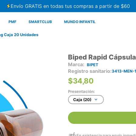
Envío GRATIS en todas tus compras a partir de $60
PMF
SMARTCLUB
MUNDO INFANTIL
g Caja 20 Unidades
Biped Rapid Cápsul
BIPET
Registro sanitario
3413-MEN-1
$
34
,
80
Presentación:
Caja (20)
En existencia para envío inmedia