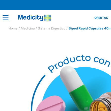
OFERTAS
Medicina
Sistema Digestivo
Biped Rapid Cápsulas 40m