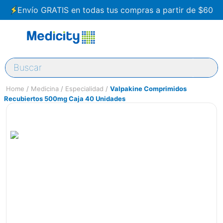
Envío GRATIS en todas tus compras a partir de $60
Buscar
Medicina
Especialidad
Valpakine Comprimidos
Recubiertos 500mg Caja 40 Unidades