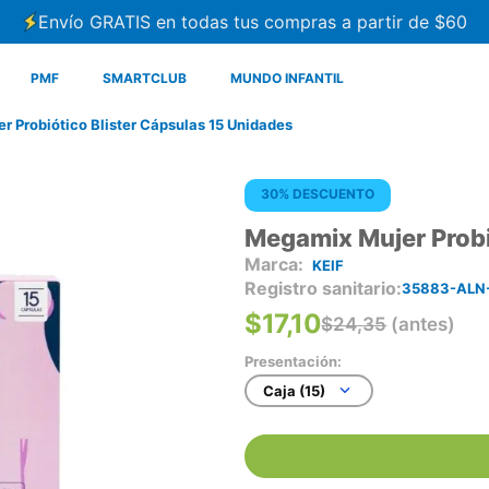
Envío GRATIS en todas tus compras a partir de $60
PMF
SMARTCLUB
MUNDO INFANTIL
 Probiótico Blister Cápsulas 15 Unidades
30% DESCUENTO
Megamix Mujer Probi
KEIF
Registro sanitario
35883-ALN
$
17
,
10
$
24
,
35
(antes)
Presentación:
Caja (15)