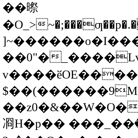
��暩
�O_>~�;���ƣ��p�.���c�
]~������o�I���
��0"�_����Lv�
v����ӗOE����
$��(������9M
��z0�&��W�O�
㓏H�p�� ���_��ۓ��