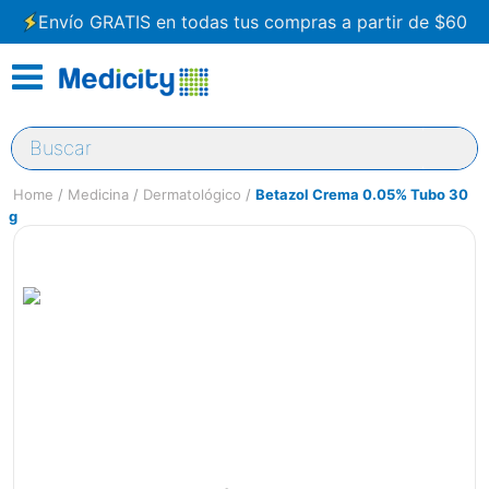
Envío GRATIS en todas tus compras a partir de $60
Buscar
Medicina
Dermatológico
Betazol Crema 0.05% Tubo 30
g