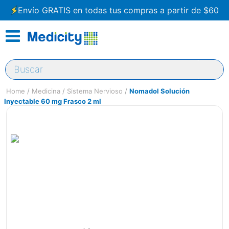
Envío GRATIS en todas tus compras a partir de $60
Buscar
Medicina
Sistema Nervioso
Nomadol Solución
Inyectable 60 mg Frasco 2 ml