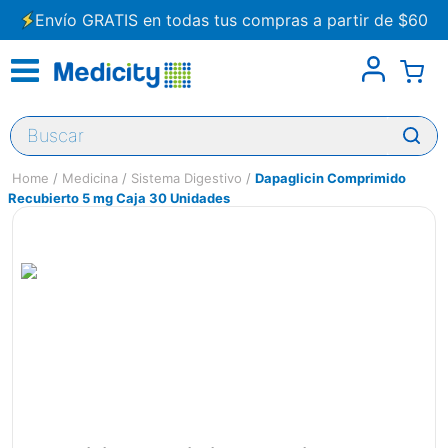
Envío GRATIS en todas tus compras a partir de $60
Buscar
Medicina
Sistema Digestivo
Dapaglicin Comprimido
Recubierto 5 mg Caja 30 Unidades