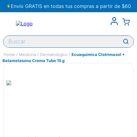
Envío GRATIS en todas tus compras a partir de $60
Buscar
Medicina
Dermatológico
Ecuaquimica Clotrimazol +
Betametasona Crema Tubo 15 g