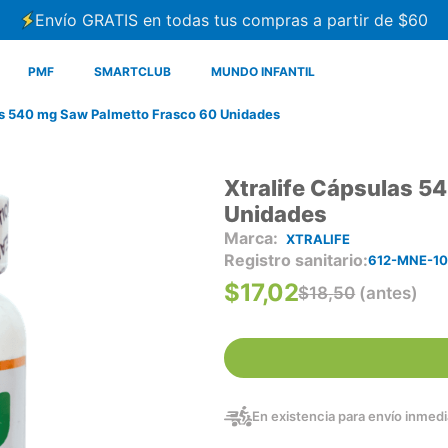
Envío GRATIS en todas tus compras a partir de $60
PMF
SMARTCLUB
MUNDO INFANTIL
as 540 mg Saw Palmetto Frasco 60 Unidades
Xtralife Cápsulas 5
Unidades
XTRALIFE
Registro sanitario
612-MNE-10
$
17
,
02
$
18
,
50
(antes)
En existencia para envío inmedia