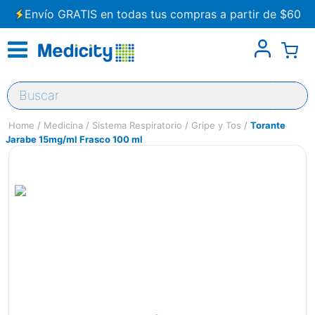
Envío GRATIS en todas tus compras a partir de $60
Buscar
Medicina
Sistema Respiratorio
Gripe y Tos
Torante
Jarabe 15mg/ml Frasco 100 ml