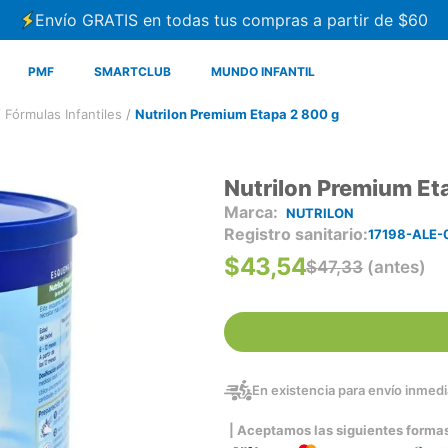
Envío GRATIS en todas tus compras a partir de $60
PMF
SMARTCLUB
MUNDO INFANTIL
Fórmulas Infantiles
Nutrilon Premium Etapa 2 800 g
Nutrilon Premium Et
NUTRILON
Registro sanitario
17198-ALE-
$
43
,
54
$
47
,
33
(antes)
En existencia para envío inmedia
| Aceptamos las siguientes forma