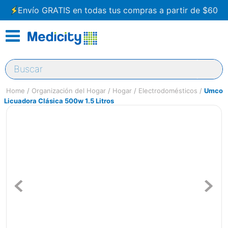
Envío GRATIS en todas tus compras a partir de $60
Buscar
Organización del Hogar
Hogar
Electrodomésticos
Umco
Licuadora Clásica 500w 1.5 Litros