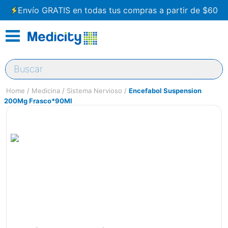
Envío GRATIS en todas tus compras a partir de $60
Buscar
Medicina
Sistema Nervioso
Encefabol Suspension
200Mg Frasco*90Ml