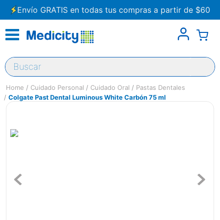
Envío GRATIS en todas tus compras a partir de $60
Buscar
Cuidado Personal
Cuidado Oral
Pastas Dentales
Colgate Past Dental Luminous White Carbón 75 ml