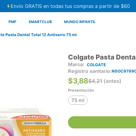
Envío GRATIS en todas tus compras a partir de $60
PMF
SMARTCLUB
MUNDO INFANTIL
te Pasta Dental Total 12 Antisarro 75 ml
Colgate Pasta Dental
COLGATE
Registro sanitario
NSOC97690
$
3
,
88
$
4
,
21
(antes)
Presentación
75 ml