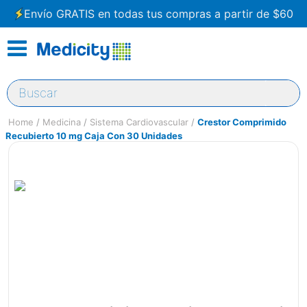
Envío GRATIS en todas tus compras a partir de $60
Buscar
Medicina
Sistema Cardiovascular
Crestor Comprimido
Recubierto 10 mg Caja Con 30 Unidades