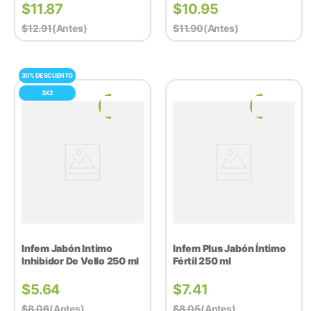
$
11.87
$
10.95
$
12.91
(antes)
$
11.90
(antes)
30% DESCUENTO
3X2
Infem Jabón Intimo
Infem Plus Jabón Íntimo
Inhibidor De Vello 250 ml
Fértil 250 ml
$
5.64
$
7.41
$
8.06
(antes)
$
8.05
(antes)