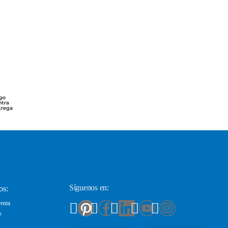
Síguenos en:
os:
enta
s