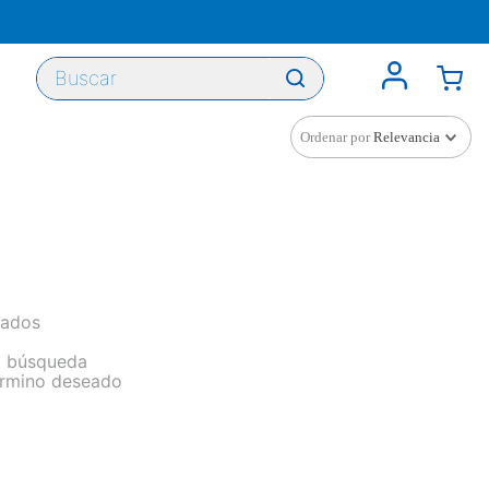
Buscar
Ordenar por
Relevancia
sados
la búsqueda
término deseado