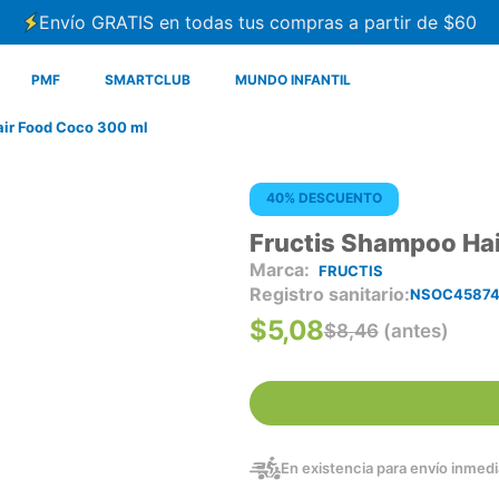
Envío GRATIS en todas tus compras a partir de $60
PMF
SMARTCLUB
MUNDO INFANTIL
ir Food Coco 300 ml
40% DESCUENTO
Fructis Shampoo Ha
FRUCTIS
Registro sanitario
NSOC45874
$
5
,
08
$
8
,
46
(antes)
En existencia para envío inmedia