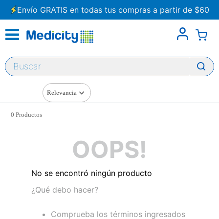
Envío GRATIS en todas tus compras a partir de $60
Buscar
Relevancia
0
Productos
OOPS!
No se encontró ningún producto
¿Qué debo hacer?
Comprueba los términos ingresados