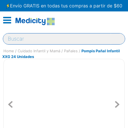
Envío GRATIS en todas tus compras a partir de $60
Buscar
Cuidado Infantil y Mamá
Pañales
Pompis Pañal Infantil
XXG 24 Unidades