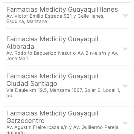
9:00 a 17:00
Dirección
Esmeraldas 815 y AV. 9 de Octubre
Farmacias Medicity Guayaquil Ilanes
WhatsApp:
Teléfono
Av. Victor Emilio Estrada 921 y Calle Ilanes,
(042) 287-234
Esquina, Manzana
Horarios
Dirección
Lunes-Viernes 7:30 a 21:00, Sábado 8:30 a 20:00, Domingo
Esmeraldas 815 y AV. 9 de Octubre
Farmacias Medicity Guayaquil
9:00 a 17:00
Teléfono
Alborada
WhatsApp:
(042) 287-234
Av. Rodolfo Baquerizo Nazur o Av. 2 n-e s/n y Av.
Jose Mari
Horarios
Lunes-Viernes 7:30 a 21:00, Sábado 8:30 a 20:00, Domingo
9:00 a 17:00
Dirección
Esmeraldas 815 y AV. 9 de Octubre
Farmacias Medicity Guayaquil
WhatsApp:
Teléfono
Ciudad Santiago
(042) 287-234
Via Daule km 19.5, Manzana 1867, Solar 0, Local 1,
pb
Horarios
Lunes-Viernes 7:30 a 21:00, Sábado 8:30 a 20:00, Domingo
9:00 a 17:00
Dirección
Esmeraldas 815 y AV. 9 de Octubre
Farmacias Medicity Guayaquil
WhatsApp:
Teléfono
Garzocentro
(042) 287-234
Av. Agustin Freire Icaza s/n y Av. Guillermo Pareja
Rolando
Horarios