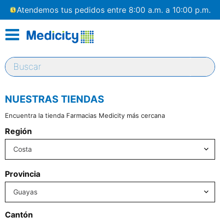
Atendemos tus pedidos entre 8:00 a.m. a 10:00 p.m.
Buscar
NUESTRAS TIENDAS
Encuentra la tienda Farmacias Medicity más cercana
Región
Costa
Provincia
Guayas
Cantón