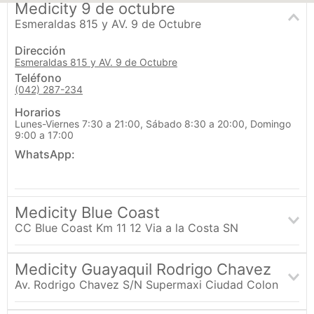
Medicity 9 de octubre
Esmeraldas 815 y AV. 9 de Octubre
Dirección
Esmeraldas 815 y AV. 9 de Octubre
Teléfono
(042) 287-234
Horarios
Lunes-Viernes 7:30 a 21:00, Sábado 8:30 a 20:00, Domingo
9:00 a 17:00
WhatsApp:
Medicity Blue Coast
CC Blue Coast Km 11 12 Via a la Costa SN
Dirección
Esmeraldas 815 y AV. 9 de Octubre
Medicity Guayaquil Rodrigo Chavez
Teléfono
Av. Rodrigo Chavez S/N Supermaxi Ciudad Colon
(042) 287-234
Dirección