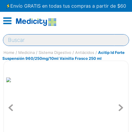
Envío GRATIS en todas tus compras a partir de $60
Buscar
Medicina
Sistema Digestivo
Antiácidos
Acitip Id Forte
Suspensión 960/250mg/10ml Vainilla Frasco 250 ml