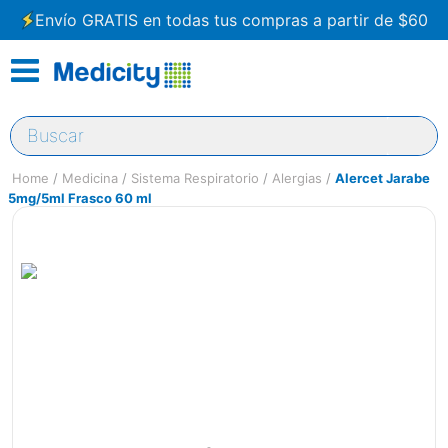
Envío GRATIS en todas tus compras a partir de $60
Buscar
Medicina
Sistema Respiratorio
Alergias
Alercet Jarabe
5mg/5ml Frasco 60 ml